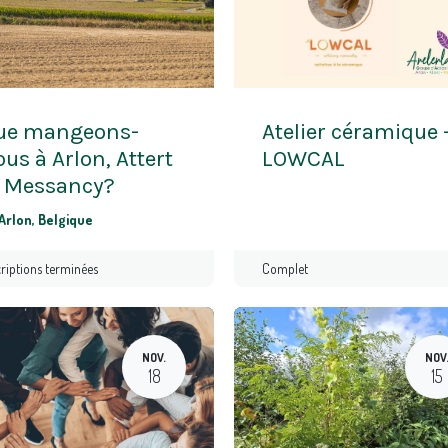
ue mangeons-
Atelier céramique 
us à Arlon, Attert
LOWCAL
t Messancy?
Arlon
,
Belgique
criptions terminées
Complet
NOV.
NOV
18
15