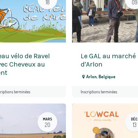
18
09
au vélo de Ravel
Le GAL au marché
vec Cheveux au
d'Arlon
ent
Arlon
,
Belgique
criptions terminées
Inscriptions terminées
MARS
DÉC
20
13