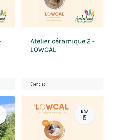
-
Atelier céramique 2 -
LOWCAL
Complet
.
NOV.
15