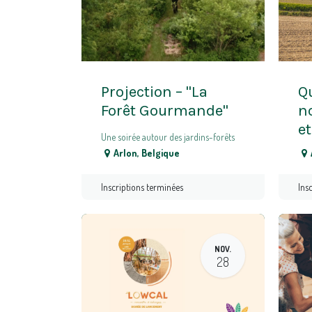
Projection – "La
Q
Forêt Gourmande"
no
e
Une soirée autour des jardins-forêts
Arlon
,
Belgique
Inscriptions terminées
Ins
NOV.
28