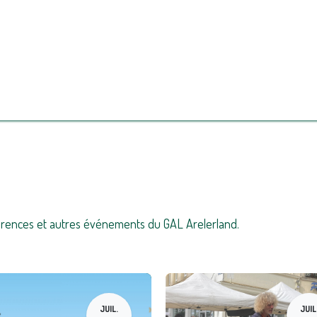
erland
Nos projets
Ressources
Actualités
Agenda
férences et autres événements du GAL Arelerland.
JUIL.
JUIL