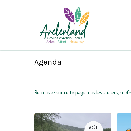
Se rendre au contenu
Le GAL Arel
Agenda
Retrouvez sur cette page tous les ateliers, con
AOÛT