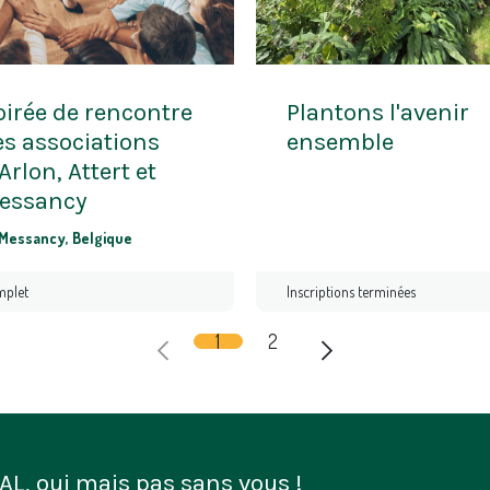
oirée de rencontre
Plantons l'avenir
es associations
ensemble
Arlon, Attert et
essancy
Messancy
,
Belgique
plet
Inscriptions terminées
1
2
AL, oui mais pas sans vous !