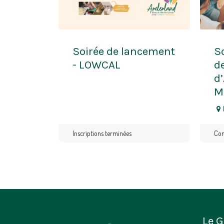
Soirée de lancement
S
- LOWCAL
d
d’
M
Inscriptions terminées
Com
Le G