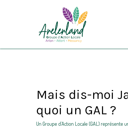
Se rendre au contenu
Le GAL Arel
Mais dis-moi Ja
quoi un GAL ?
Un Groupe d'Action Locale (GAL) représente u